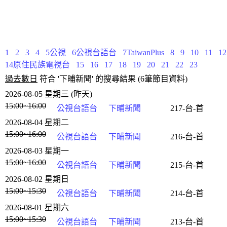
1
2
3
4
5公視
6公視台語台
7TaiwanPlus
8
9
10
11
1
14原住民族電視台
15
16
17
18
19
20
21
22
23
過去數日
符合 '下晡新聞' 的搜尋結果 (6筆節目資料)
2026-08-05 星期三 (昨天)
15:00~16:00
公視台語台
下晡新聞
217-台-首
2026-08-04 星期二
15:00~16:00
公視台語台
下晡新聞
216-台-首
2026-08-03 星期一
15:00~16:00
公視台語台
下晡新聞
215-台-首
2026-08-02 星期日
15:00~15:30
公視台語台
下晡新聞
214-台-首
2026-08-01 星期六
15:00~15:30
公視台語台
下晡新聞
213-台-首