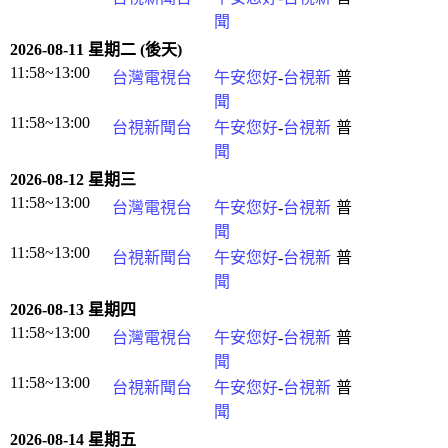
聞
2026-08-11 星期二 (後天)
11:58~13:00
台灣電視台
午安您好
-
台視新
普
聞
11:58~13:00
台視新聞台
午安您好
-
台視新
普
聞
2026-08-12 星期三
11:58~13:00
台灣電視台
午安您好
-
台視新
普
聞
11:58~13:00
台視新聞台
午安您好
-
台視新
普
聞
2026-08-13 星期四
11:58~13:00
台灣電視台
午安您好
-
台視新
普
聞
11:58~13:00
台視新聞台
午安您好
-
台視新
普
聞
2026-08-14 星期五