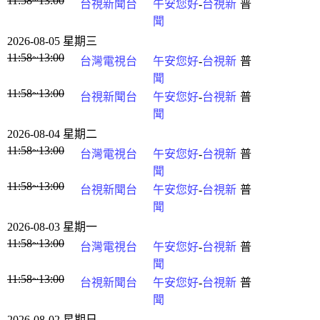
11:58~13:00
台視新聞台
午安您好
-
台視新
普
聞
2026-08-05 星期三
11:58~13:00
台灣電視台
午安您好
-
台視新
普
聞
11:58~13:00
台視新聞台
午安您好
-
台視新
普
聞
2026-08-04 星期二
11:58~13:00
台灣電視台
午安您好
-
台視新
普
聞
11:58~13:00
台視新聞台
午安您好
-
台視新
普
聞
2026-08-03 星期一
11:58~13:00
台灣電視台
午安您好
-
台視新
普
聞
11:58~13:00
台視新聞台
午安您好
-
台視新
普
聞
2026-08-02 星期日