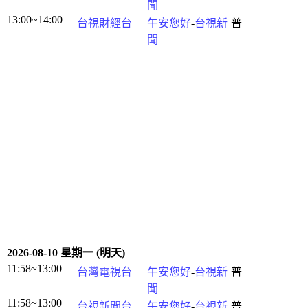
聞
13:00~14:00
台視財經台
午安您好
-
台視新
普
聞
2026-08-10 星期一 (明天)
11:58~13:00
台灣電視台
午安您好
-
台視新
普
聞
11:58~13:00
台視新聞台
午安您好
-
台視新
普