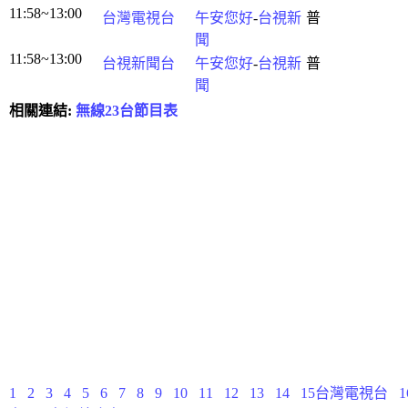
11:58~13:00
台灣電視台
午安您好
-
台視新
普
聞
11:58~13:00
台視新聞台
午安您好
-
台視新
普
聞
相關連結:
無線23台節目表
1
2
3
4
5
6
7
8
9
10
11
12
13
14
15台灣電視台