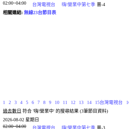
02:00~04:00
台灣電視台
嗨!營業中第七季
普-4
相關連結:
無線23台節目表
1
2
3
4
5
6
7
8
9
10
11
12
13
14
15台灣電視台
過去數日
符合 '嗨!營業中' 的搜尋結果 (3筆節目資料)
2026-08-02 星期日
02:00~04:00
台灣電視台
嗨!營業中第七季
普-3