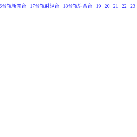
16台視新聞台
17台視財經台
18台視綜合台
19
20
21
22
23