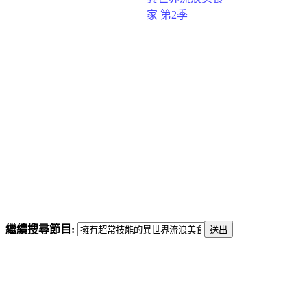
家 第2季
繼續搜尋節目: