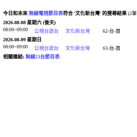
今日和未來
無線電視節目表
符合 '文化新台灣' 的搜尋結果
(2
2026-08-08 星期六 (後天)
08:00~09:00
公視台語台
文化新台灣
62-台-首
2026-08-09 星期日
08:00~09:00
公視台語台
文化新台灣
63-台-首
相關連結:
無線23台節目表