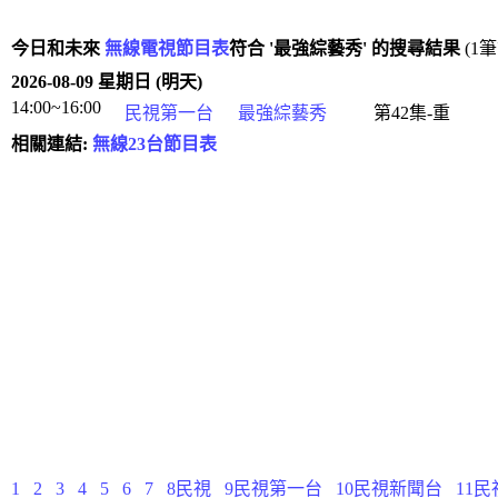
今日和未來
無線電視節目表
符合 '最強綜藝秀' 的搜尋結果
(1
2026-08-09 星期日 (明天)
14:00~16:00
民視第一台
最強綜藝秀
第42集-重
相關連結:
無線23台節目表
1
2
3
4
5
6
7
8民視
9民視第一台
10民視新聞台
11