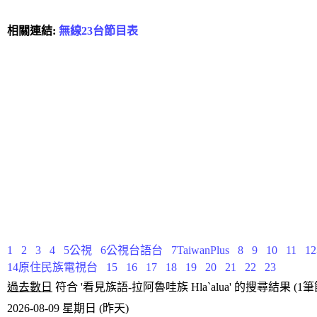
相關連結:
無線23台節目表
1
2
3
4
5公視
6公視台語台
7TaiwanPlus
8
9
10
11
1
14原住民族電視台
15
16
17
18
19
20
21
22
23
過去數日
符合 '看見族語-拉阿魯哇族 Hla`alua' 的搜尋結果 (1
2026-08-09 星期日 (昨天)