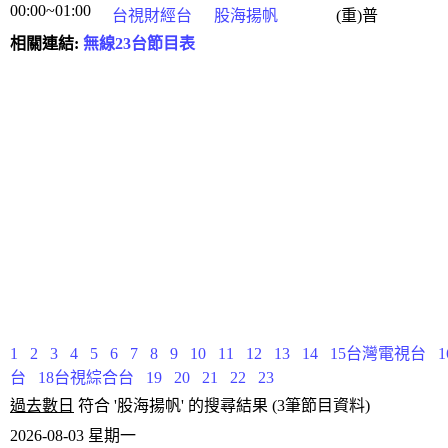
00:00~01:00
台視財經台
股海揚帆
(重)普
相關連結:
無線23台節目表
1
2
3
4
5
6
7
8
9
10
11
12
13
14
15台灣電視台
台
18台視綜合台
19
20
21
22
23
過去數日
符合 '股海揚帆' 的搜尋結果 (3筆節目資料)
2026-08-03 星期一