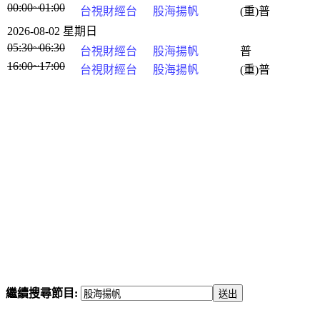
00:00~01:00
台視財經台
股海揚帆
(重)普
2026-08-02 星期日
05:30~06:30
台視財經台
股海揚帆
普
16:00~17:00
台視財經台
股海揚帆
(重)普
繼續搜尋節目: