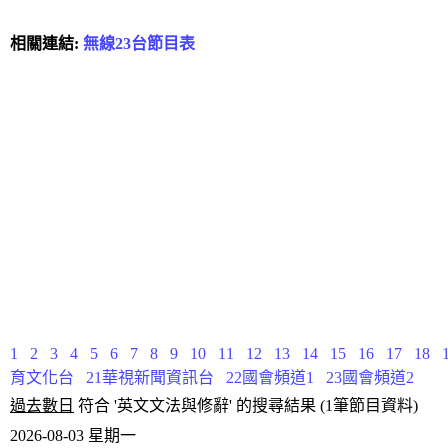
相關連結:
無線23台節目表
1
2
3
4
5
6
7
8
9
10
11
12
13
14
15
16
17
18
育文化台
21華視新聞資訊台
22國會頻道1
23國會頻道2
過去數日
符合 '英文文法與修辭' 的搜尋結果 (1筆節目資料)
2026-08-03 星期一