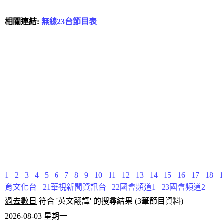
相關連結:
無線23台節目表
1
2
3
4
5
6
7
8
9
10
11
12
13
14
15
16
17
18
育文化台
21華視新聞資訊台
22國會頻道1
23國會頻道2
過去數日
符合 '英文翻譯' 的搜尋結果 (3筆節目資料)
2026-08-03 星期一