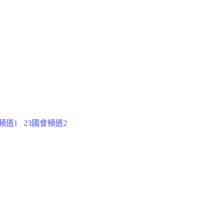
頻道1
23國會頻道2