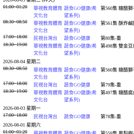
01:00~01:20
華視教育體育
蔬食GO健康(希
第560集 糖醋
文化台
望系列)
08:30~08:50
華視教育體育
蔬食GO健康(希
第561集 酥炸
文化台
望系列)
17:00~18:00
民視台灣台
蔬食GO健康
第80集-重
18:30~19:00
華視教育體育
蔬食GO健康(希
第498集 雙金豆
文化台
望系列)
2026-08-04 星期二
08:30~08:50
華視教育體育
蔬食GO健康(希
第560集 糖醋
文化台
望系列)
17:00~18:00
民視台灣台
蔬食GO健康
第79集-重
18:30~19:00
華視教育體育
蔬食GO健康(希
第497集 糖醋
文化台
望系列)
2026-08-03 星期一
17:00~18:00
民視台灣台
蔬食GO健康
第78集-重
2026-08-01 星期六
01:00~01:20
華視教育體育
蔬食GO健康(希
第559集 鳳梨