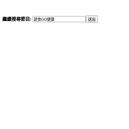
繼續搜尋節目: