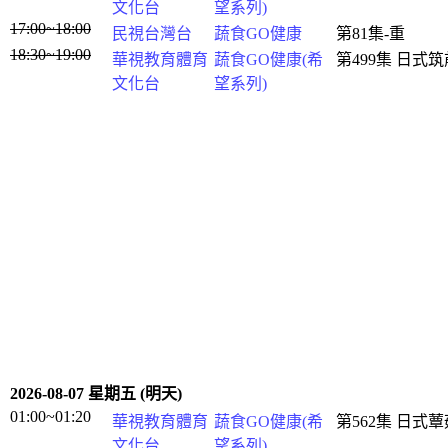
文化台
望系列)
17:00~18:00
民視台灣台
蔬食GO健康
第81集-重
18:30~19:00
華視教育體育
蔬食GO健康(希
第499集 日式
文化台
望系列)
2026-08-07 星期五 (明天)
01:00~01:20
華視教育體育
蔬食GO健康(希
第562集 日式
文化台
望系列)