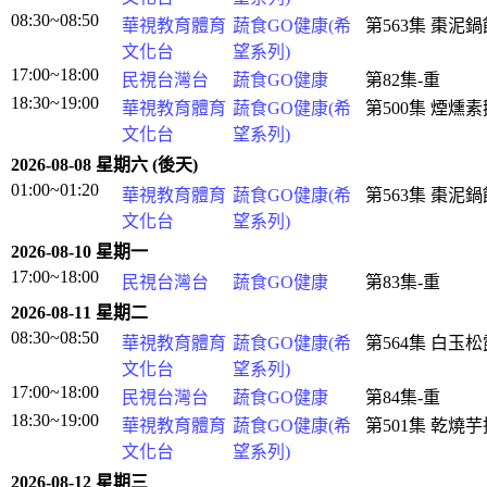
08:30~08:50
華視教育體育
蔬食GO健康(希
第563集 棗泥鍋
文化台
望系列)
17:00~18:00
民視台灣台
蔬食GO健康
第82集-重
18:30~19:00
華視教育體育
蔬食GO健康(希
第500集 煙燻素
文化台
望系列)
2026-08-08 星期六 (後天)
01:00~01:20
華視教育體育
蔬食GO健康(希
第563集 棗泥鍋
文化台
望系列)
2026-08-10 星期一
17:00~18:00
民視台灣台
蔬食GO健康
第83集-重
2026-08-11 星期二
08:30~08:50
華視教育體育
蔬食GO健康(希
第564集 白玉
文化台
望系列)
17:00~18:00
民視台灣台
蔬食GO健康
第84集-重
18:30~19:00
華視教育體育
蔬食GO健康(希
第501集 乾燒芋
文化台
望系列)
2026-08-12 星期三