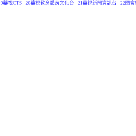
19華視CTS
20華視教育體育文化台
21華視新聞資訊台
22國會