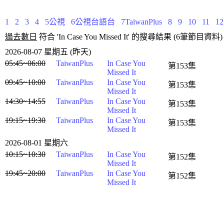
1
2
3
4
5公視
6公視台語台
7TaiwanPlus
8
9
10
11
1
過去數日
符合 'In Case You Missed It' 的搜尋結果 (6筆節目資料)
2026-08-07 星期五 (昨天)
05:45~06:00
TaiwanPlus
In Case You
第153集
Missed It
09:45~10:00
TaiwanPlus
In Case You
第153集
Missed It
14:30~14:55
TaiwanPlus
In Case You
第153集
Missed It
19:15~19:30
TaiwanPlus
In Case You
第153集
Missed It
2026-08-01 星期六
10:15~10:30
TaiwanPlus
In Case You
第152集
Missed It
19:45~20:00
TaiwanPlus
In Case You
第152集
Missed It